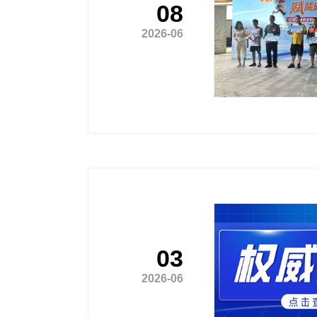
08
2026-06
03
2026-06