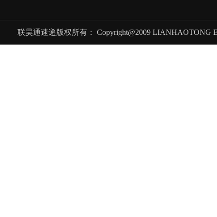
联昊通速递版权所有： Copyright@2009 LIANHAOTONG EXPRES