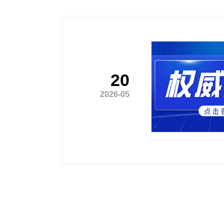
20
2026-05