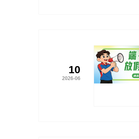
10
2026-06