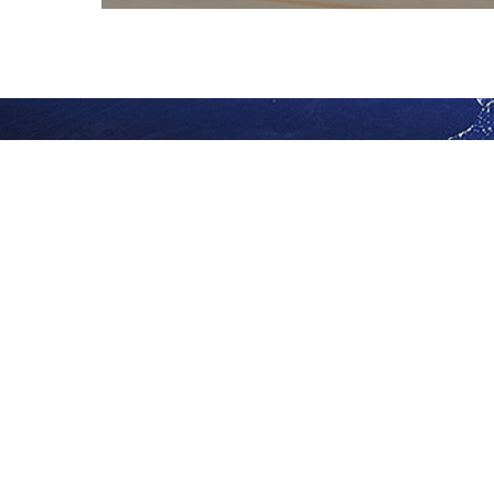
日达、生鲜递等.....
塑工匠服