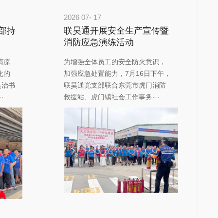
2026
07-
17
部持
联昊通开展安全生产宣传暨
消防应急演练活动
清凉
​为增强全体员工的安全防火意识，
化的
加强应急处置能力，7月16日下午，
英治书
联昊通党支部联合东莞市虎门消防
·
救援站、虎门镇社会工作事务···