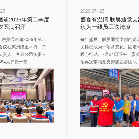
25
2026
07-
25
速递2026年第二季度
盛夏有温情 联昊通党支
议圆满召开
续为一线员工送清凉
日，联昊通速递2026年第二
​每年盛夏，联昊通党支部的送
会议在惠州隆重举行。总
关怀已成为一项常态化、固定
负责人、各分公司负责人
暖心行动。7月24日下午，廖
54人齐聚一堂···
记再次带领党支部志愿者团队··