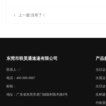
上一篇:没有了！
东莞市联昊通速递有限公司
产品
联系人：/
当日达
电话：400-888-8887
次晨达
邮箱：
次日达
地址：广东省东莞市虎门镇陈村陈丰路8号
生鲜递
代收货