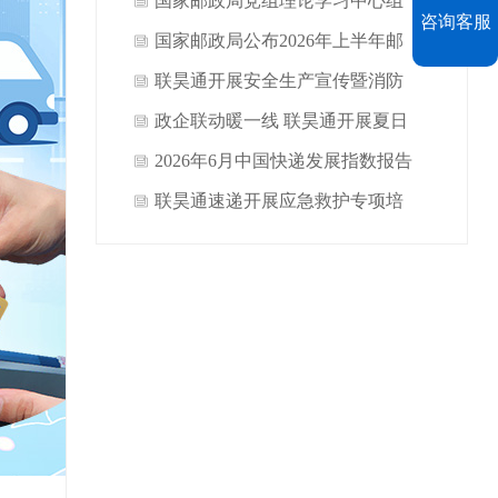
一线员工送清凉
国家邮政局党组理论学习中心组
咨询客服
举行2026年第7次集体学习
国家邮政局公布2026年上半年邮
政行业运行情况
联昊通开展安全生产宣传暨消防
应急演练活动
政企联动暖一线 联昊通开展夏日
送清凉慰问活动
2026年6月中国快递发展指数报告
联昊通速递开展应急救护专项培
训 筑牢行业安全防线